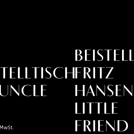
Beistel
stelltisch
Fritz
 UNCLE
Hansen
LITTLE
FRIEND
 MwSt.