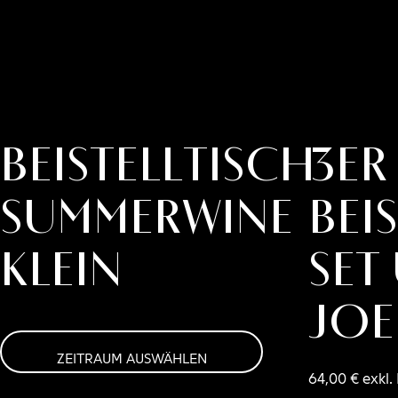
Beistelltisch
3er
SUMMERWINE
Bei
klein
Set
JOE
ZEITRAUM AUSWÄHLEN
64,00
€
exkl.