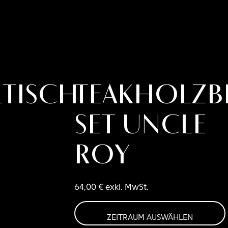
ltisch
Teakholzbe
Set UNCLE
ROY
64,00
€
exkl. MwSt.
ZEITRAUM AUSWÄHLEN