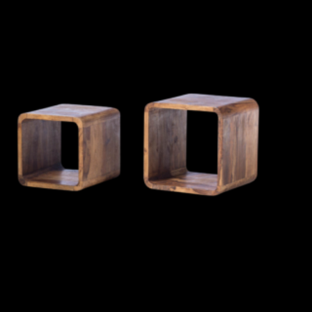
+
D+M