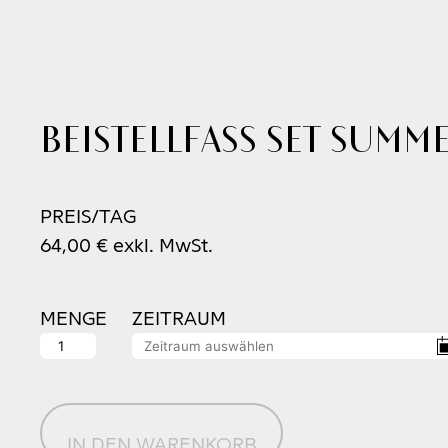
Beistellfass Set SUMM
PREIS/TAG
64,00
€
exkl. MwSt.
MENGE
ZEITRAUM
Beistellfass
Set
SUMMERWINE
Menge
IN DEN WARENKORB