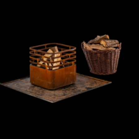
+
D+M