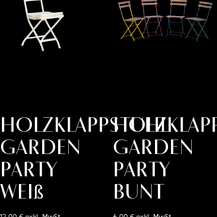
Holzklappstuhl
Holzklap
GARDEN
GARDEN
PARTY
PARTY
weiß
bunt
12,00
€
exkl. MwSt.
6,00
€
exkl. MwSt.