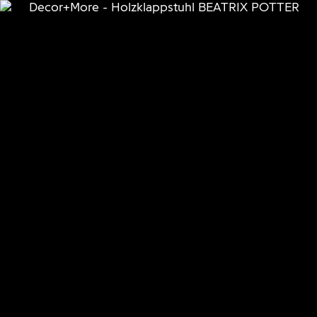
+
D+M