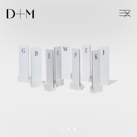
+
D+M