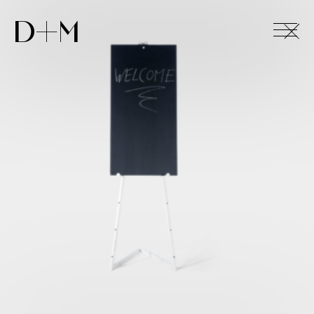
+
D+M