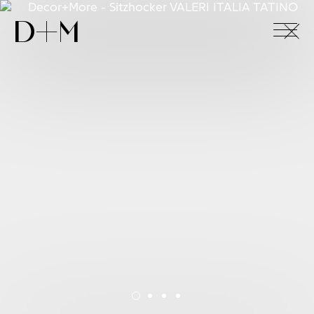
+
D+M