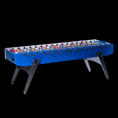
+
D+M