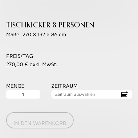
Tischkicker 8 Personen
Maße: 270 x 132 x 86 cm
PREIS/TAG
270,00
€
exkl. MwSt.
MENGE
ZEITRAUM
Tischkicker
8
Personen
Menge
IN DEN WARENKORB