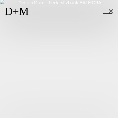
+
D+M