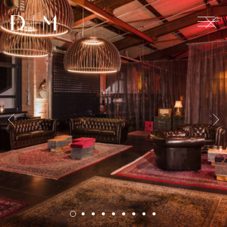
+
D+M