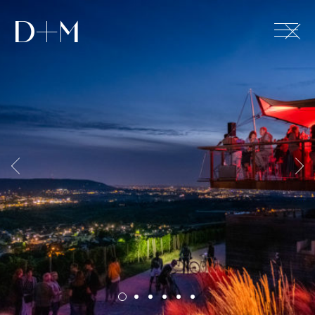
+
D+M